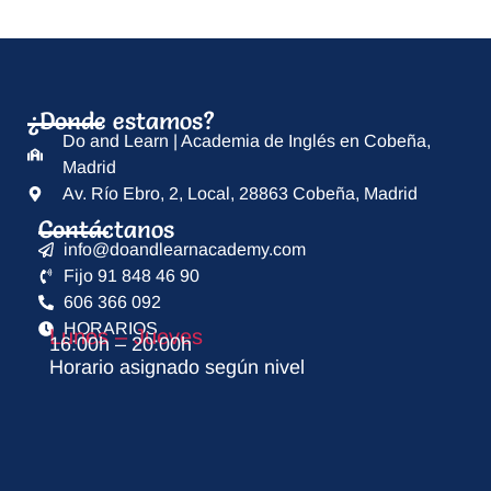
¿Donde estamos?
Do and Learn | Academia de Inglés en Cobeña,
Madrid
Av. Río Ebro, 2, Local, 28863 Cobeña, Madrid
Contáctanos
info@doandlearnacademy.com
Fijo 91 848 46 90
606 366 092
HORARIOS
Lunes – Jueves
16:00h – 20:00h
Horario asignado según nivel