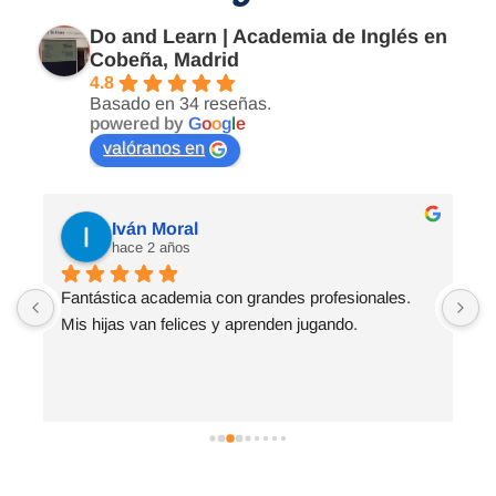
Do and Learn | Academia de Inglés en
Cobeña, Madrid
4.8
Basado en 34 reseñas.
powered by
G
o
o
g
l
e
valóranos en
Iván Moral
hace 2 años
s 
Fantástica academia con grandes profesionales. 
P
Mis hijas van felices y aprenden jugando.
c